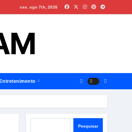
ital regional em Itacoatiara
sex. ago 7th, 2026
 AM
Entretenimento
rofissional e ampliar serviços públicos
Pesquisar
Pesquisar