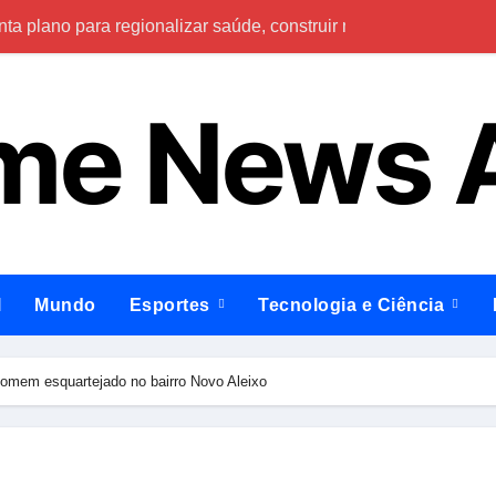
ta plano para regionalizar saúde, construir maternidades e hosp
agamentos em bares e restaurantes do Brasil
me News
acumula para R$ 165 milhões
 chamada têm até 14 de agosto para comprovar informações
a deixa cinco mortos e mais de 30 feridos
par de execução brutal com pedras em Manaus
onelada de skunk escondida em embarcação no Rio Amazonas
l
Mundo
Esportes
Tecnologia e Ciência
ixa feridos na Avenida do Turismo, em Manaus
ção sobre propostas para fortalecer segurança, qualificação p
omem esquartejado no bairro Novo Aleixo
 o biênio 2026/2028, tem cinco inscritos