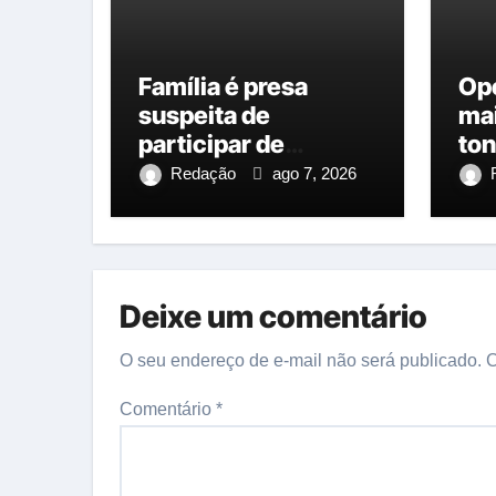
Família é presa
Op
suspeita de
ma
participar de
ton
execução brutal
es
Redação
ago 7, 2026
com pedras em
em
Manaus
Am
Deixe um comentário
O seu endereço de e-mail não será publicado.
C
Comentário
*