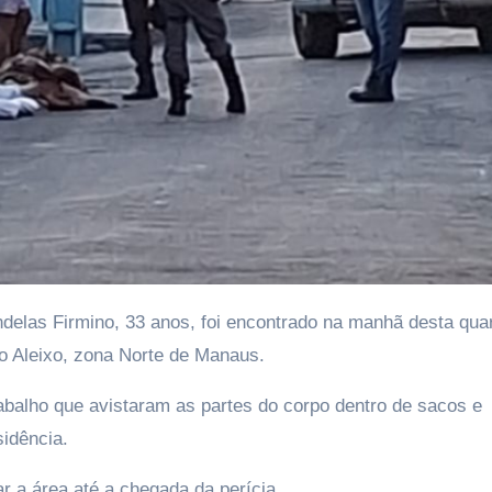
ovo Aleixo, zona Norte de Manaus.
abalho que avistaram as partes do corpo dentro de sacos e
idência.
lar a área até a chegada da perícia.