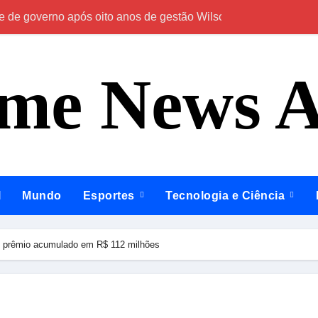
e de governo após oito anos de gestão Wilson Lima
Em Caapiranga, 
ime News 
l
Mundo
Esportes
Tecnologia e Ciência
o prêmio acumulado em R$ 112 milhões