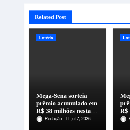
Related Post
Lotéria
Lot
Mega-Sena sorteia
Meg
prêmio acumulado em
prê
R$ 38 milhões nesta
R$ 
terça-feira
qui
Redação
jul 7, 2026