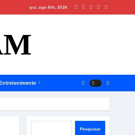
Omar planeja maternidade e centro cirúrgico para ampliar atend
qui. ago 6th, 2026
AM
Entretenimento
Pesquisar
Pesquisar