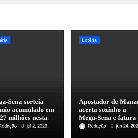
éria
Lotéria
a-Sena sorteia
Apostador de Mana
mio acumulado em
acerta sozinho a
27 milhões nesta
Mega-Sena e fatura
nta-feira
R$ 2,8 milhões
Redação
jul 2, 2026
Redação
jun 24, 20