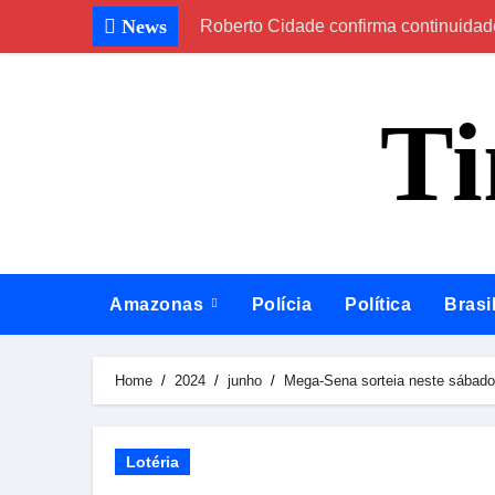
Skip
News
Roberto Cidade confirma continuidad
to
content
T
Amazonas
Polícia
Política
Brasi
Home
2024
junho
Mega-Sena sorteia neste sábad
Lotéria