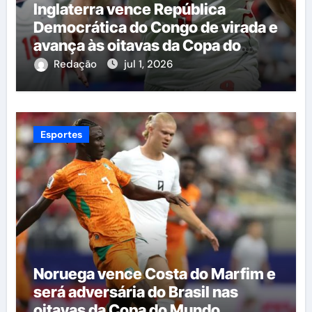
Inglaterra vence República
Democrática do Congo de virada e
avança às oitavas da Copa do
Mundo
Redação
jul 1, 2026
Esportes
Noruega vence Costa do Marfim e
será adversária do Brasil nas
oitavas da Copa do Mundo