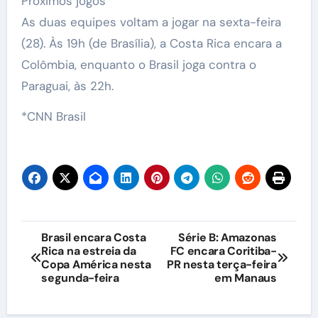
Próximos jogos
As duas equipes voltam a jogar na sexta-feira
(28). Às 19h (de Brasília), a Costa Rica encara a
Colômbia, enquanto o Brasil joga contra o
Paraguai, às 22h.
*CNN Brasil
Navegação
Brasil encara Costa
Série B: Amazonas
Rica na estreia da
FC encara Coritiba-
de
Copa América nesta
PR nesta terça-feira
segunda-feira
em Manaus
Post