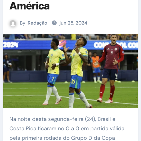
América
By
Redação
jun 25, 2024
Na noite desta segunda-feira (24), Brasil e
Costa Rica ficaram no 0 a 0 em partida válida
pela primeira rodada do Grupo D da Copa