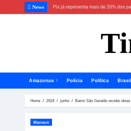
Skip
News
Pix já representa mais de 20% dos p
to
content
T
Amazonas
Polícia
Política
Brasi
Home
2024
junho
Bairro São Geraldo recebe obras
Manaus