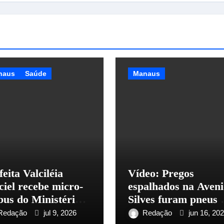
naus
Saúde
Manaus
feita Valciléia
Vídeo: Pregos
iel recebe micro-
espalhados na Aven
bus do Ministério
Silves furam pneus 
Saúde para
causam transtornos
Redação
jul 9, 2026
Redação
jun 16, 20