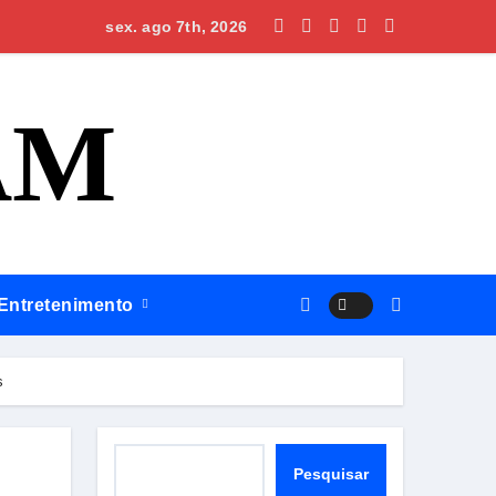
 Mega-Sena; prêmio acumula para R$ 165 milhões
sex. ago 7th, 2026
AM
Entretenimento
s
Pesquisar
Pesquisar