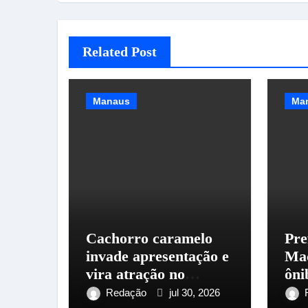
Related Post
Manaus
Ma
Cachorro caramelo
Pre
invade apresentação e
Mac
vira atração no
ôni
Festival Folclórico do
da 
Redação
jul 30, 2026