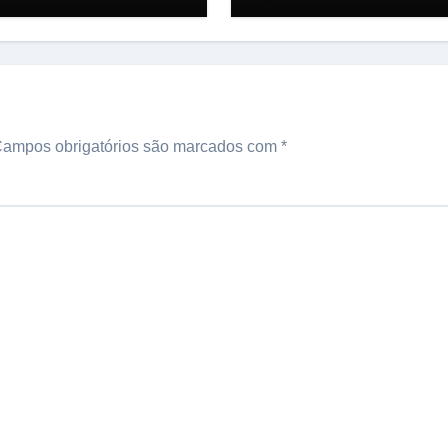
talecer o transporte
motoristas em Man
pacientes em
odiálise
ampos obrigatórios são marcados com
*